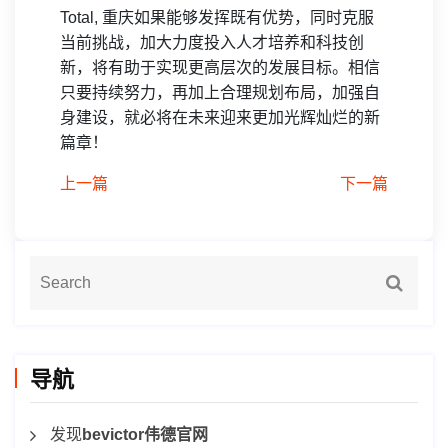
Total, 重庆如果能够发挥既有优势，同时克服
当前挑战，加大力度投入人才培养和科技创
新，将有助于实现更高层次的发展目标。相信
只要持续努力，再加上合理规划布局，加强自
身建设，就必将在未来迎来更加光辉灿烂的新
篇章！
上一篇
下一篇
导航
发现
bevictor伟德官网