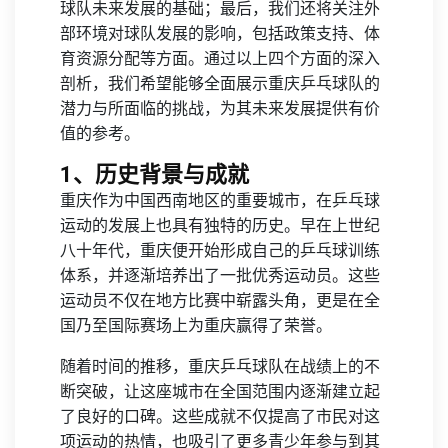
球队未来发展的基础；最后，我们还将关注外
部环境对球队发展的影响，包括政策支持、体
育资源分配等方面。通过以上四个方面的深入
剖析，我们希望能够全面展示重庆乒乓球队的
潜力与所面临的挑战，为其未来发展提供有价
值的参考。
1、历史背景与成就
重庆作为中国西南地区的重要城市，在乒乓球
运动的发展上也具有独特的历史。早在上世纪
八十年代，重庆便开始形成自己的乒乓球训练
体系，并逐渐培养出了一批优秀运动员。这些
运动员不仅在地方比赛中崭露头角，更是在全
国乃至国际赛场上为重庆赢得了荣誉。
随着时间的推移，重庆乒乓球队在战绩上的不
断突破，让这座城市在全国范围内逐渐建立起
了良好的口碑。这些成就不仅提高了市民对这
项运动的热情，也吸引了更多青少年参与到其